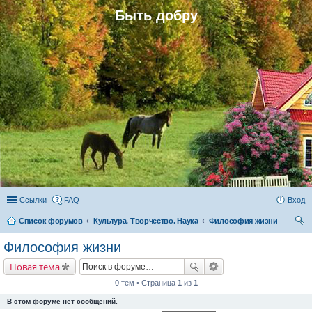
Быть добру
Ссылки
FAQ
Вход
Список форумов
Культура. Творчество. Наука
Философия жизни
ои
Философия жизни
ск
Новая тема
0 тем • Страница
1
из
1
В этом форуме нет сообщений.