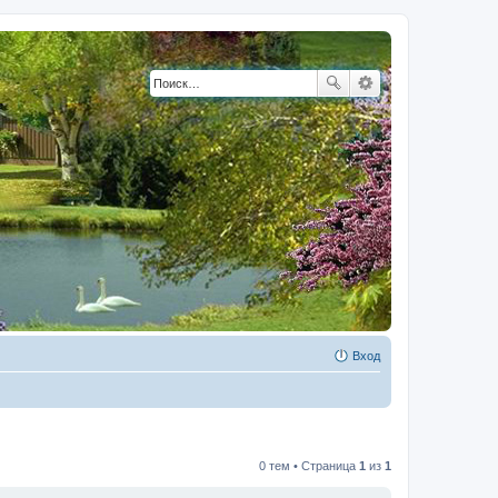
Вход
0 тем • Страница
1
из
1