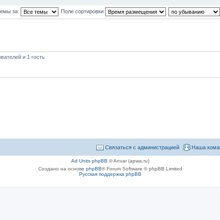
темы за:
Поле сортировки
вателей и 1 гость
Связаться с администрацией
Наша кома
Ad Units phpBB
© Anvar (apwa.ru)
Создано на основе
phpBB
® Forum Software © phpBB Limited
Русская поддержка phpBB