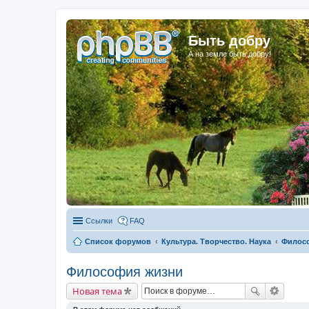
Быть добру
А на земле быть добру!
Ссылки
FAQ
Список форумов
Культура. Творчество. Наука
Филос
Философия жизни
Новая тема