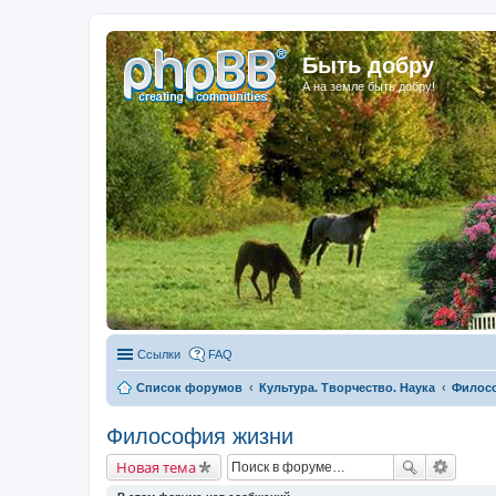
Быть добру
А на земле быть добру!
Ссылки
FAQ
Список форумов
Культура. Творчество. Наука
Филос
Философия жизни
Новая тема