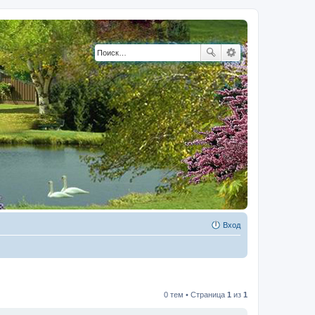
Вход
0 тем • Страница
1
из
1