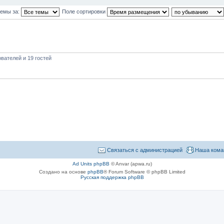
темы за:
Поле сортировки
вателей и 19 гостей
Связаться с администрацией
Наша кома
Ad Units phpBB
© Anvar (apwa.ru)
Создано на основе
phpBB
® Forum Software © phpBB Limited
Русская поддержка phpBB