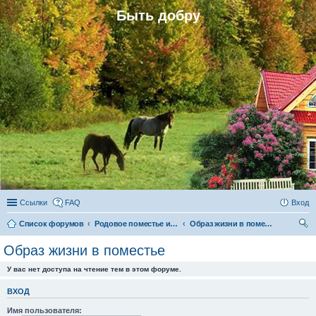
Быть добру
Ссылки
FAQ
Вход
Список форумов
Родовое поместье и родовое поселение
Образ жизни в поместье
ои
Образ жизни в поместье
ск
У вас нет доступа на чтение тем в этом форуме.
ВХОД
Имя пользователя: