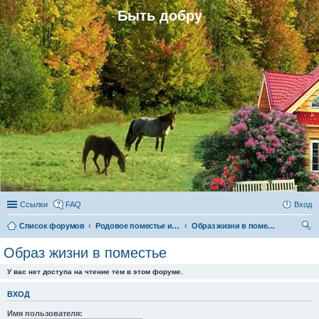
Быть добру
Ссылки
FAQ
Вход
Список форумов
Родовое поместье и родовое поселение
Образ жизни в поместье
ои
Образ жизни в поместье
ск
У вас нет доступа на чтение тем в этом форуме.
ВХОД
Имя пользователя: