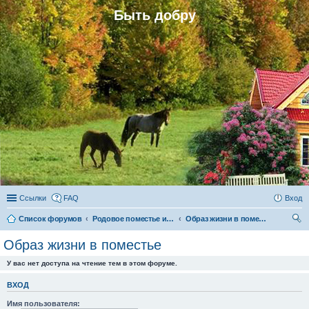
Быть добру
Ссылки
FAQ
Вход
Список форумов
Родовое поместье и родовое поселение
Образ жизни в поместье
ои
Образ жизни в поместье
ск
У вас нет доступа на чтение тем в этом форуме.
ВХОД
Имя пользователя: