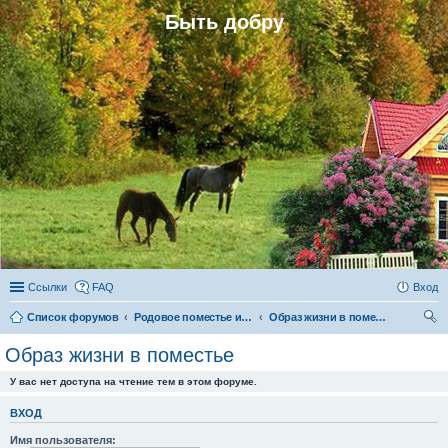
Быть добру
Ссылки
FAQ
Вход
Список форумов
Родовое поместье и родовое поселение
Образ жизни в поместье
ои
Образ жизни в поместье
ск
У вас нет доступа на чтение тем в этом форуме.
ВХОД
Имя пользователя: