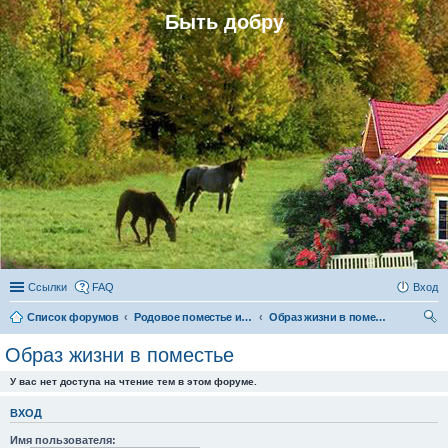
Быть добру
Ссылки
FAQ
Вход
Список форумов
Родовое поместье и родовое поселение
Образ жизни в поместье
ои
Образ жизни в поместье
ск
У вас нет доступа на чтение тем в этом форуме.
ВХОД
Имя пользователя: