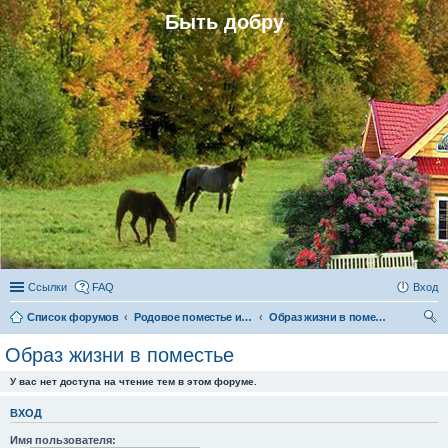
Быть добру
Ссылки
FAQ
Вход
Список форумов
Родовое поместье и родовое поселение
Образ жизни в поместье
ои
Образ жизни в поместье
ск
У вас нет доступа на чтение тем в этом форуме.
ВХОД
Имя пользователя: