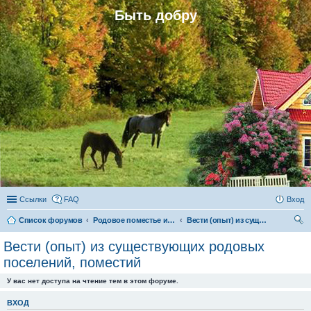
Быть добру
Ссылки
FAQ
Вход
Список форумов
Родовое поместье и родовое поселение
Вести (опыт) из существующих родовых поселений, поместий
ои
Вести (опыт) из существующих родовых
ск
поселений, поместий
У вас нет доступа на чтение тем в этом форуме.
ВХОД