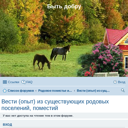
Быть добру
Ссылки
FAQ
Вход
Список форумов
Родовое поместье и родовое поселение
Вести (опыт) из существующих родовых поселений, поместий
ои
Вести (опыт) из существующих родовых
ск
поселений, поместий
У вас нет доступа на чтение тем в этом форуме.
ВХОД