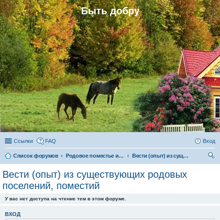
Быть добру
Ссылки
FAQ
Вход
Список форумов
Родовое поместье и родовое поселение
Вести (опыт) из существующих родовых поселений, поместий
ои
Вести (опыт) из существующих родовых
ск
поселений, поместий
У вас нет доступа на чтение тем в этом форуме.
ВХОД