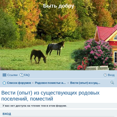
Быть добру
Ссылки
FAQ
Вход
Список форумов
Родовое поместье и родовое поселение
Вести (опыт) из существующих родовых поселений, поместий
ои
Вести (опыт) из существующих родовых
ск
поселений, поместий
У вас нет доступа на чтение тем в этом форуме.
ВХОД