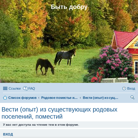
Быть добру
Ссылки
FAQ
Вход
Список форумов
Родовое поместье и родовое поселение
Вести (опыт) из существующих родовых поселений, поместий
ои
Вести (опыт) из существующих родовых
ск
поселений, поместий
У вас нет доступа на чтение тем в этом форуме.
ВХОД