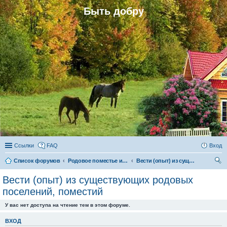
Быть добру
Ссылки
FAQ
Вход
Список форумов
Родовое поместье и родовое поселение
Вести (опыт) из существующих родовых поселений, поместий
ои
Вести (опыт) из существующих родовых
ск
поселений, поместий
У вас нет доступа на чтение тем в этом форуме.
ВХОД