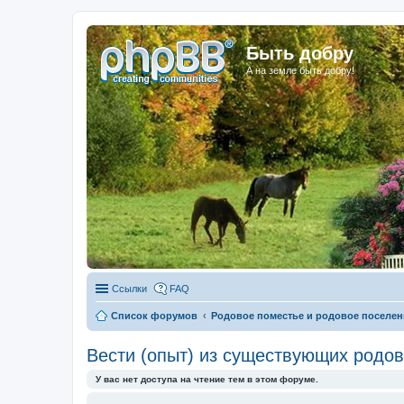
Быть добру
А на земле быть добру!
Ссылки
FAQ
Список форумов
Родовое поместье и родовое поселен
Вести (опыт) из существующих родо
У вас нет доступа на чтение тем в этом форуме.