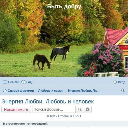
Быть добру
Ссылки
FAQ
Вход
Список форумов
Любовь и семья
Энергия Любви. Любовь и человек
ои
Энергия Любви. Любовь и человек
ск
Новая тема
0 тем • Страница
1
из
1
В этом форуме нет сообщений.