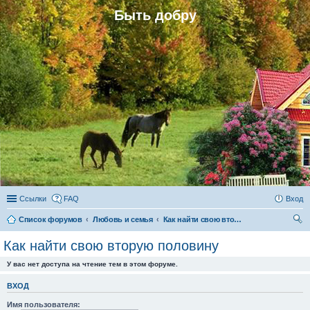
Быть добру
Ссылки
FAQ
Вход
Список форумов
Любовь и семья
Как найти свою вторую половину
ои
Как найти свою вторую половину
ск
У вас нет доступа на чтение тем в этом форуме.
ВХОД
Имя пользователя: