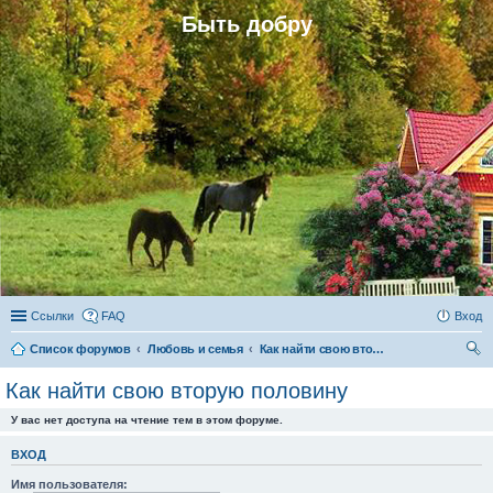
Быть добру
Ссылки
FAQ
Вход
Список форумов
Любовь и семья
Как найти свою вторую половину
ои
Как найти свою вторую половину
ск
У вас нет доступа на чтение тем в этом форуме.
ВХОД
Имя пользователя: