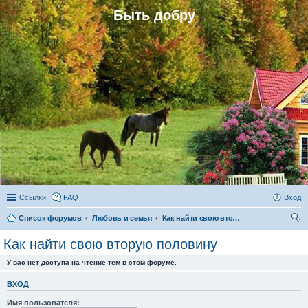
Быть добру
Ссылки
FAQ
Вход
Список форумов
Любовь и семья
Как найти свою вторую половину
ои
Как найти свою вторую половину
ск
У вас нет доступа на чтение тем в этом форуме.
ВХОД
Имя пользователя: