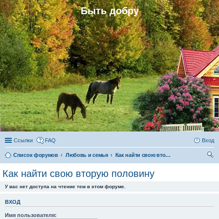
Быть добру
Ссылки
FAQ
Вход
Список форумов
Любовь и семья
Как найти свою вторую половину
ои
Как найти свою вторую половину
ск
У вас нет доступа на чтение тем в этом форуме.
ВХОД
Имя пользователя: