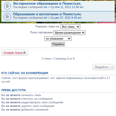
Экстернатное образование в Поместьях.
Последнее сообщение
ink
«
Ср янв 11, 2012 12:38 am
Образование и воспитание в Поместьях.
Последнее сообщение
ink
«
Ср дек 07, 2011 8:49 am
Показать темы за:
Поле сортировки
Новая тема
2 темы • Страница
1
из
1
Перейти
КТО СЕЙЧАС НА КОНФЕРЕНЦИИ
Сейчас этот форум просматривают: нет зарегистрированных пользователей и 17
гостей
ПРАВА ДОСТУПА
Вы
не можете
начинать темы
Вы
не можете
отвечать на сообщения
Вы
не можете
редактировать свои сообщения
Вы
не можете
удалять свои сообщения
Вы
не можете
добавлять вложения