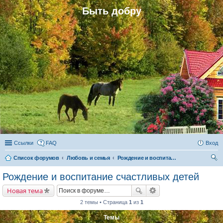
Быть добру
Ссылки
FAQ
Вход
Список форумов
Любовь и семья
Рождение и воспитание счастливых детей
ои
Рождение и воспитание счастливых детей
ск
Новая тема
2 темы • Страница
1
из
1
Темы