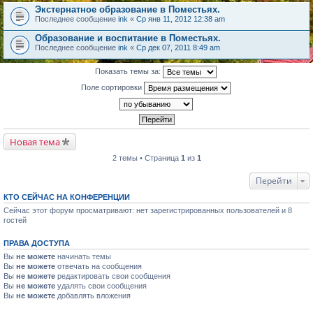
Экстернатное образование в Поместьях.
Последнее сообщение
ink
«
Ср янв 11, 2012 12:38 am
Образование и воспитание в Поместьях.
Последнее сообщение
ink
«
Ср дек 07, 2011 8:49 am
Показать темы за:
Поле сортировки
Новая тема
2 темы • Страница
1
из
1
Перейти
КТО СЕЙЧАС НА КОНФЕРЕНЦИИ
Сейчас этот форум просматривают: нет зарегистрированных пользователей и 8
гостей
ПРАВА ДОСТУПА
Вы
не можете
начинать темы
Вы
не можете
отвечать на сообщения
Вы
не можете
редактировать свои сообщения
Вы
не можете
удалять свои сообщения
Вы
не можете
добавлять вложения