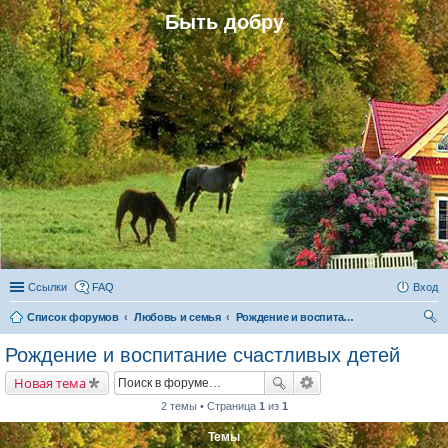
Быть добру
Ссылки
FAQ
Вход
Список форумов
Любовь и семья
Рождение и воспитание счастливых детей
ои
Рождение и воспитание счастливых детей
ск
Новая тема
2 темы • Страница
1
из
1
Темы