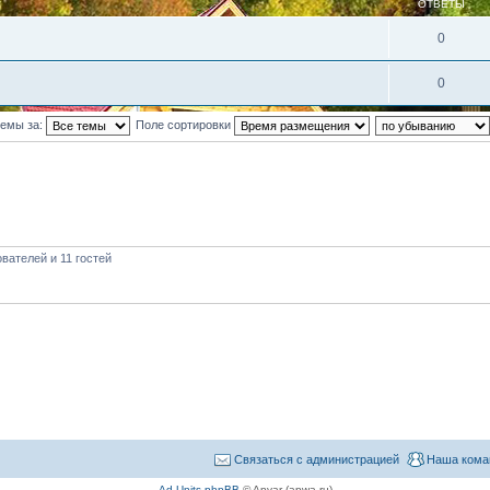
ОТВЕТЫ
0
0
темы за:
Поле сортировки
вателей и 11 гостей
Связаться с администрацией
Наша кома
Ad Units phpBB
© Anvar (apwa.ru)