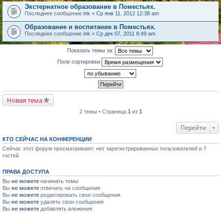
Экстернатное образование в Поместьях.
Последнее сообщение
ink
«
Ср янв 11, 2012 12:38 am
Образование и воспитание в Поместьях.
Последнее сообщение
ink
«
Ср дек 07, 2011 8:49 am
Показать темы за:
Поле сортировки
Новая тема
2 темы • Страница
1
из
1
Перейти
КТО СЕЙЧАС НА КОНФЕРЕНЦИИ
Сейчас этот форум просматривают: нет зарегистрированных пользователей и 7
гостей
ПРАВА ДОСТУПА
Вы
не можете
начинать темы
Вы
не можете
отвечать на сообщения
Вы
не можете
редактировать свои сообщения
Вы
не можете
удалять свои сообщения
Вы
не можете
добавлять вложения