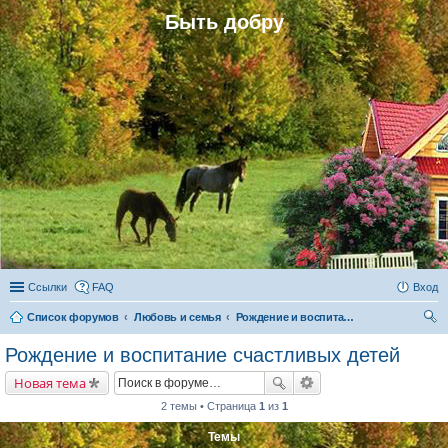
Быть добру
Ссылки
FAQ
Вход
Список форумов
Любовь и семья
Рождение и воспитание счастливых детей
ои
Рождение и воспитание счастливых детей
ск
Новая тема
2 темы • Страница
1
из
1
Темы