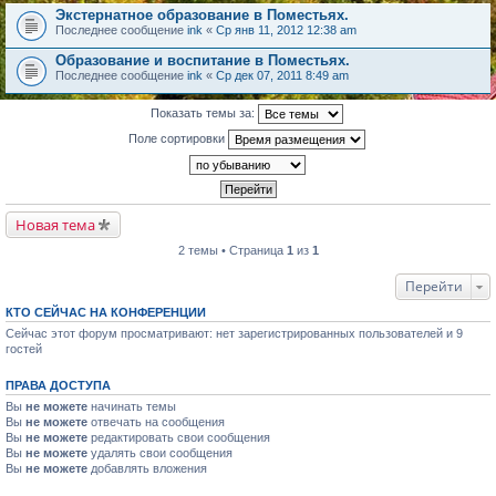
Экстернатное образование в Поместьях.
Последнее сообщение
ink
«
Ср янв 11, 2012 12:38 am
Образование и воспитание в Поместьях.
Последнее сообщение
ink
«
Ср дек 07, 2011 8:49 am
Показать темы за:
Поле сортировки
Новая тема
2 темы • Страница
1
из
1
Перейти
КТО СЕЙЧАС НА КОНФЕРЕНЦИИ
Сейчас этот форум просматривают: нет зарегистрированных пользователей и 9
гостей
ПРАВА ДОСТУПА
Вы
не можете
начинать темы
Вы
не можете
отвечать на сообщения
Вы
не можете
редактировать свои сообщения
Вы
не можете
удалять свои сообщения
Вы
не можете
добавлять вложения