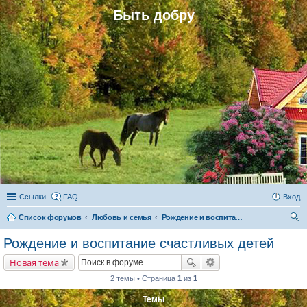
Быть добру
Ссылки
FAQ
Вход
Список форумов
Любовь и семья
Рождение и воспитание счастливых детей
ои
Рождение и воспитание счастливых детей
ск
Новая тема
2 темы • Страница
1
из
1
Темы