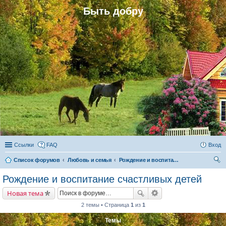
Быть добру
Ссылки
FAQ
Вход
Список форумов
Любовь и семья
Рождение и воспитание счастливых детей
ои
Рождение и воспитание счастливых детей
ск
Новая тема
2 темы • Страница
1
из
1
Темы