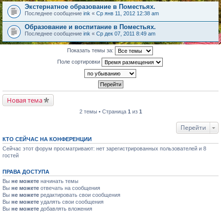
Экстернатное образование в Поместьях.
Последнее сообщение
ink
«
Ср янв 11, 2012 12:38 am
Образование и воспитание в Поместьях.
Последнее сообщение
ink
«
Ср дек 07, 2011 8:49 am
Показать темы за:
Поле сортировки
Новая тема
2 темы • Страница
1
из
1
Перейти
КТО СЕЙЧАС НА КОНФЕРЕНЦИИ
Сейчас этот форум просматривают: нет зарегистрированных пользователей и 8
гостей
ПРАВА ДОСТУПА
Вы
не можете
начинать темы
Вы
не можете
отвечать на сообщения
Вы
не можете
редактировать свои сообщения
Вы
не можете
удалять свои сообщения
Вы
не можете
добавлять вложения