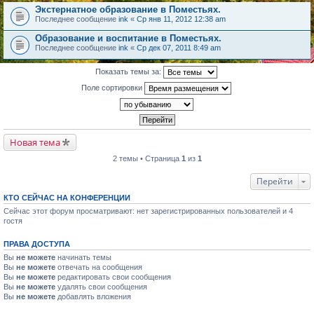
Экстернатное образование в Поместьях.
Последнее сообщение
ink
«
Ср янв 11, 2012 12:38 am
Образование и воспитание в Поместьях.
Последнее сообщение
ink
«
Ср дек 07, 2011 8:49 am
Показать темы за:
Поле сортировки
Новая тема
2 темы • Страница
1
из
1
Перейти
КТО СЕЙЧАС НА КОНФЕРЕНЦИИ
Сейчас этот форум просматривают: нет зарегистрированных пользователей и 4
гостя
ПРАВА ДОСТУПА
Вы
не можете
начинать темы
Вы
не можете
отвечать на сообщения
Вы
не можете
редактировать свои сообщения
Вы
не можете
удалять свои сообщения
Вы
не можете
добавлять вложения