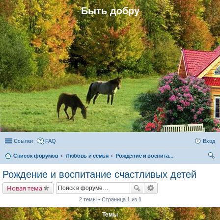
Быть добру
Ссылки
FAQ
Вход
Список форумов
Любовь и семья
Рождение и воспитание счастливых детей
ои
Рождение и воспитание счастливых детей
ск
Новая тема
2 темы • Страница
1
из
1
Темы