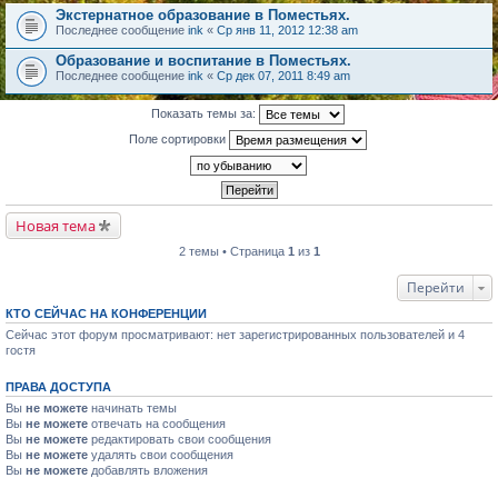
Экстернатное образование в Поместьях.
Последнее сообщение
ink
«
Ср янв 11, 2012 12:38 am
Образование и воспитание в Поместьях.
Последнее сообщение
ink
«
Ср дек 07, 2011 8:49 am
Показать темы за:
Поле сортировки
Новая тема
2 темы • Страница
1
из
1
Перейти
КТО СЕЙЧАС НА КОНФЕРЕНЦИИ
Сейчас этот форум просматривают: нет зарегистрированных пользователей и 4
гостя
ПРАВА ДОСТУПА
Вы
не можете
начинать темы
Вы
не можете
отвечать на сообщения
Вы
не можете
редактировать свои сообщения
Вы
не можете
удалять свои сообщения
Вы
не можете
добавлять вложения