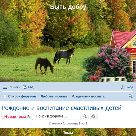
Быть добру
Ссылки
FAQ
Вход
Список форумов
Любовь и семья
Рождение и воспитание счастливых детей
ои
Рождение и воспитание счастливых детей
ск
Новая тема
2 темы • Страница
1
из
1
Темы