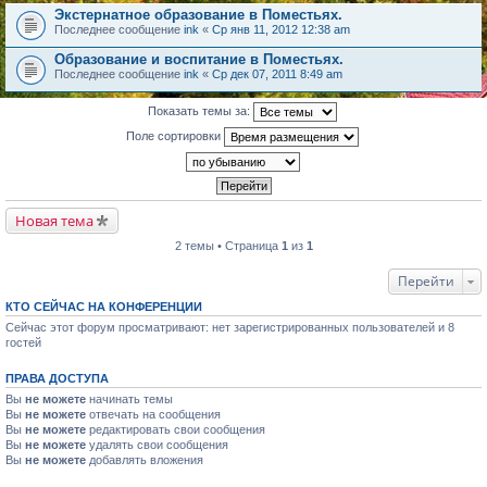
Экстернатное образование в Поместьях.
Последнее сообщение
ink
«
Ср янв 11, 2012 12:38 am
Образование и воспитание в Поместьях.
Последнее сообщение
ink
«
Ср дек 07, 2011 8:49 am
Показать темы за:
Поле сортировки
Новая тема
2 темы • Страница
1
из
1
Перейти
КТО СЕЙЧАС НА КОНФЕРЕНЦИИ
Сейчас этот форум просматривают: нет зарегистрированных пользователей и 8
гостей
ПРАВА ДОСТУПА
Вы
не можете
начинать темы
Вы
не можете
отвечать на сообщения
Вы
не можете
редактировать свои сообщения
Вы
не можете
удалять свои сообщения
Вы
не можете
добавлять вложения