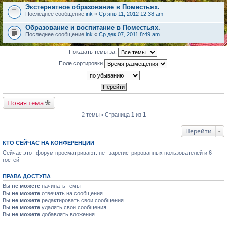
Экстернатное образование в Поместьях.
Последнее сообщение
ink
«
Ср янв 11, 2012 12:38 am
Образование и воспитание в Поместьях.
Последнее сообщение
ink
«
Ср дек 07, 2011 8:49 am
Показать темы за:
Поле сортировки
Новая тема
2 темы • Страница
1
из
1
Перейти
КТО СЕЙЧАС НА КОНФЕРЕНЦИИ
Сейчас этот форум просматривают: нет зарегистрированных пользователей и 6
гостей
ПРАВА ДОСТУПА
Вы
не можете
начинать темы
Вы
не можете
отвечать на сообщения
Вы
не можете
редактировать свои сообщения
Вы
не можете
удалять свои сообщения
Вы
не можете
добавлять вложения