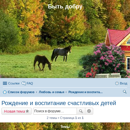
Быть добру
Ссылки
FAQ
Вход
Список форумов
Любовь и семья
Рождение и воспитание счастливых детей
ои
Рождение и воспитание счастливых детей
ск
Новая тема
2 темы • Страница
1
из
1
Темы