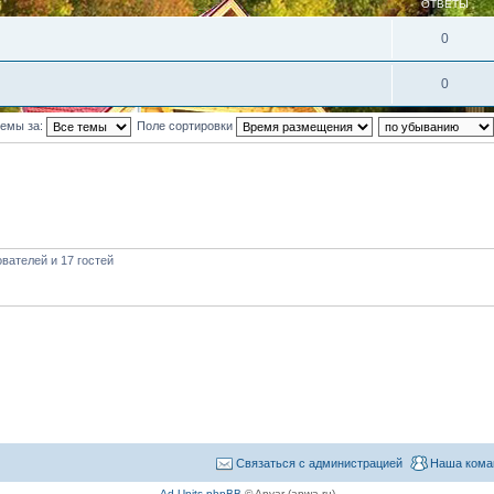
ОТВЕТЫ
0
0
темы за:
Поле сортировки
вателей и 17 гостей
Связаться с администрацией
Наша кома
Ad Units phpBB
© Anvar (apwa.ru)