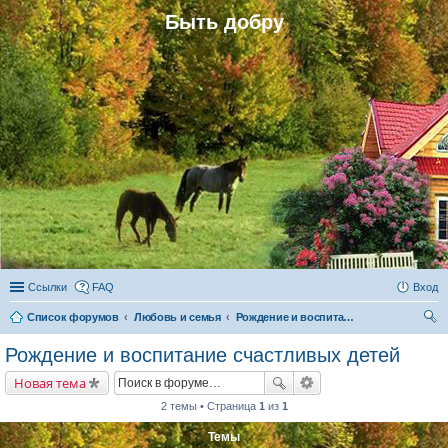
Быть добру
Ссылки
FAQ
Вход
Список форумов
Любовь и семья
Рождение и воспитание счастливых детей
ои
Рождение и воспитание счастливых детей
ск
Новая тема
2 темы • Страница
1
из
1
Темы