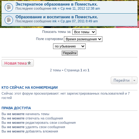
Экстернатное образование в Поместьях.
Последнее сообщение
ink
«
Ср янв 11, 2012 12:38 am
Образование и воспитание в Поместьях.
Последнее сообщение
ink
«
Ср дек 07, 2011 8:49 am
Показать темы за:
Поле сортировки
Новая тема
2 темы • Страница
1
из
1
Перейти
КТО СЕЙЧАС НА КОНФЕРЕНЦИИ
Сейчас этот форум просматривают: нет зарегистрированных пользователей и 7
гостей
ПРАВА ДОСТУПА
Вы
не можете
начинать темы
Вы
не можете
отвечать на сообщения
Вы
не можете
редактировать свои сообщения
Вы
не можете
удалять свои сообщения
Вы
не можете
добавлять вложения