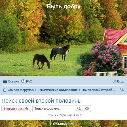
Быть добру
Ссылки
FAQ
Вход
Список форумов
Тематические объявления
Поиск своей второй половины
ои
Поиск своей второй половины
ск
Новая тема
3 темы • Страница
1
из
1
Объявления