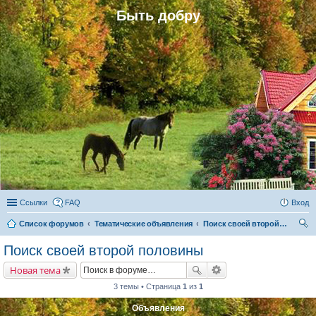
Быть добру
Ссылки
FAQ
Вход
Список форумов
Тематические объявления
Поиск своей второй половины
ои
Поиск своей второй половины
ск
Новая тема
3 темы • Страница
1
из
1
Объявления