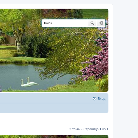
Вход
3 темы • Страница
1
из
1