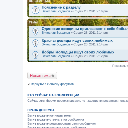
ОБЪЯВЛЕНИЯ
Пояснение к разделу
Вячеслав Богданов
» Ср дек 28, 2011 2:16 pm
ТЕМЫ
Одинокие женщины приглашают к себе бобы
Вячеслав Богданов
» Ср дек 28, 2011 2:14 pm
Красны девицы ищут своих любимых
Вячеслав Богданов
» Ср дек 28, 2011 2:14 pm
Добры молодцы ищут своих любимых
Вячеслав Богданов
» Ср дек 28, 2011 2:12 pm
Показать 
Новая тема
Вернуться к списку форумов
КТО СЕЙЧАС НА КОНФЕРЕНЦИИ
Сейчас этот форум просматривают: нет зарегистрированных пользо
ПРАВА ДОСТУПА
Вы
не можете
начинать темы
Вы
не можете
отвечать на сообщения
Вы
не можете
редактировать свои сообщения
Вы
не можете
удалять свои сообщения