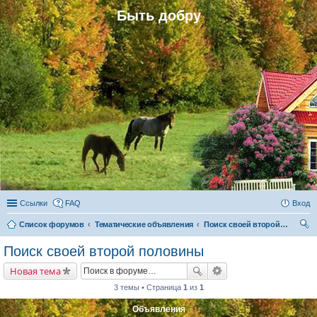
Быть добру
Ссылки
FAQ
Вход
Список форумов
Тематические объявления
Поиск своей второй половины
ои
Поиск своей второй половины
ск
Новая тема
3 темы • Страница
1
из
1
Объявления