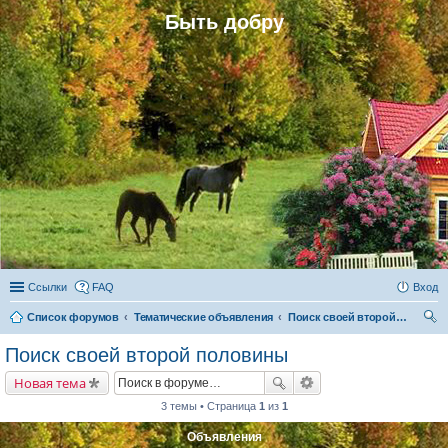
Быть добру
Ссылки
FAQ
Вход
Список форумов
Тематические объявления
Поиск своей второй половины
ои
Поиск своей второй половины
ск
Новая тема
3 темы • Страница
1
из
1
Объявления