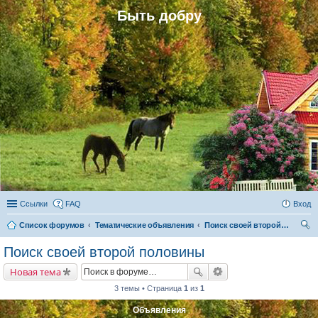
Быть добру
Ссылки
FAQ
Вход
Список форумов
Тематические объявления
Поиск своей второй половины
ои
Поиск своей второй половины
ск
Новая тема
3 темы • Страница
1
из
1
Объявления