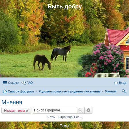
Быть добру
Ссылки
FAQ
Вход
Список форумов
Родовое поместье и родовое поселение
Мнения
ои
Мнения
ск
Новая тема
9 тем • Страница
1
из
1
Темы