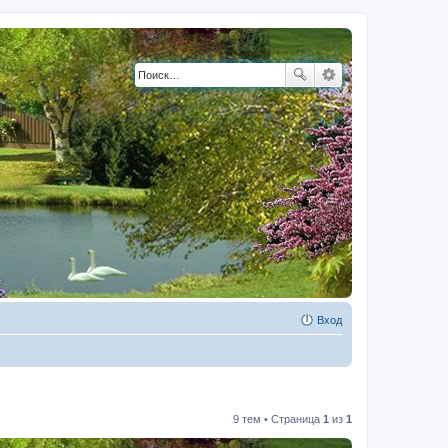
Вход
9 тем • Страница
1
из
1