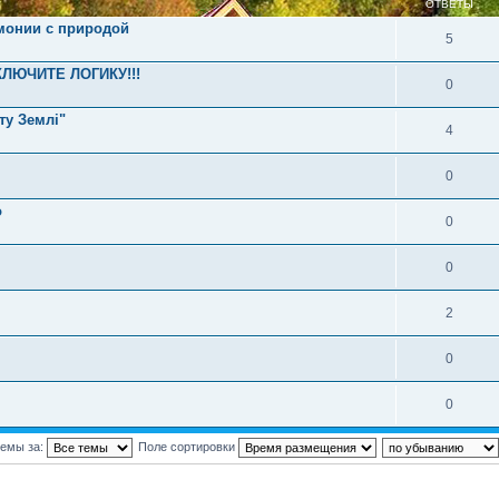
ОТВЕТЫ
рмонии с природой
5
КЛЮЧИТЕ ЛОГИКУ!!!
0
ту Землі"
4
0
о
0
0
2
0
0
темы за:
Поле сортировки