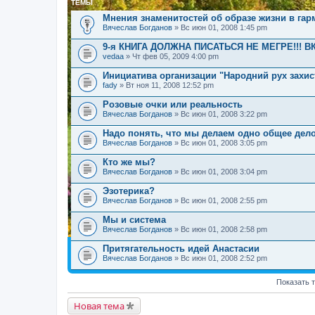
ТЕМЫ
Мнения знаменитостей об образе жизни в га
Вячеслав Богданов
» Вс июн 01, 2008 1:45 pm
9-я КНИГА ДОЛЖНА ПИСАТЬСЯ НЕ МЕГРЕ!!! В
vedaa
» Чт фев 05, 2009 4:00 pm
Инициатива организации "Народний рух захис
fady
» Вт ноя 11, 2008 12:52 pm
Розовые очки или реальность
Вячеслав Богданов
» Вс июн 01, 2008 3:22 pm
Надо понять, что мы делаем одно общее дел
Вячеслав Богданов
» Вс июн 01, 2008 3:05 pm
Кто же мы?
Вячеслав Богданов
» Вс июн 01, 2008 3:04 pm
Эзотерика?
Вячеслав Богданов
» Вс июн 01, 2008 2:55 pm
Мы и система
Вячеслав Богданов
» Вс июн 01, 2008 2:58 pm
Притягательность идей Анастасии
Вячеслав Богданов
» Вс июн 01, 2008 2:52 pm
Показать 
Новая тема