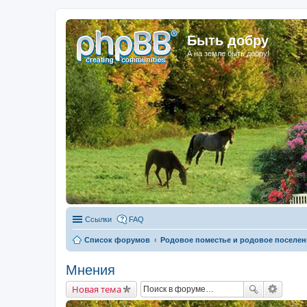
Быть добру
А на земле быть добру!
Ссылки
FAQ
Список форумов
Родовое поместье и родовое поселен
Мнения
Новая тема