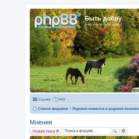
Быть добру
А на земле быть добру!
Ссылки
FAQ
Список форумов
Родовое поместье и родовое поселен
Мнения
Новая тема