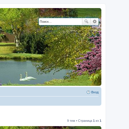
Вход
9 тем • Страница
1
из
1