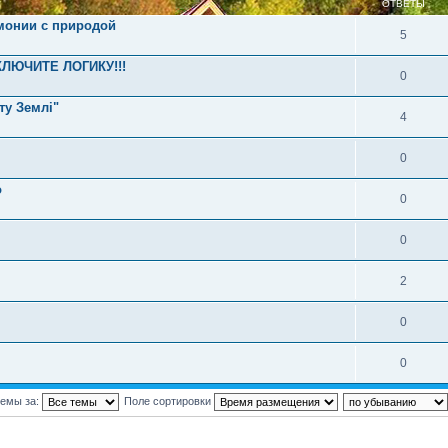
ОТВЕТЫ
рмонии с природой
5
КЛЮЧИТЕ ЛОГИКУ!!!
0
ту Землі"
4
0
о
0
0
2
0
0
темы за:
Поле сортировки