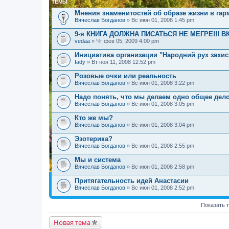
ТЕМЫ
Мнения знаменитостей об образе жизни в га
Вячеслав Богданов
» Вс июн 01, 2008 1:45 pm
9-я КНИГА ДОЛЖНА ПИСАТЬСЯ НЕ МЕГРЕ!!! В
vedaa
» Чт фев 05, 2009 4:00 pm
Инициатива организации "Народний рух захис
fady
» Вт ноя 11, 2008 12:52 pm
Розовые очки или реальность
Вячеслав Богданов
» Вс июн 01, 2008 3:22 pm
Надо понять, что мы делаем одно общее дел
Вячеслав Богданов
» Вс июн 01, 2008 3:05 pm
Кто же мы?
Вячеслав Богданов
» Вс июн 01, 2008 3:04 pm
Эзотерика?
Вячеслав Богданов
» Вс июн 01, 2008 2:55 pm
Мы и система
Вячеслав Богданов
» Вс июн 01, 2008 2:58 pm
Притягательность идей Анастасии
Вячеслав Богданов
» Вс июн 01, 2008 2:52 pm
Показать 
Новая тема