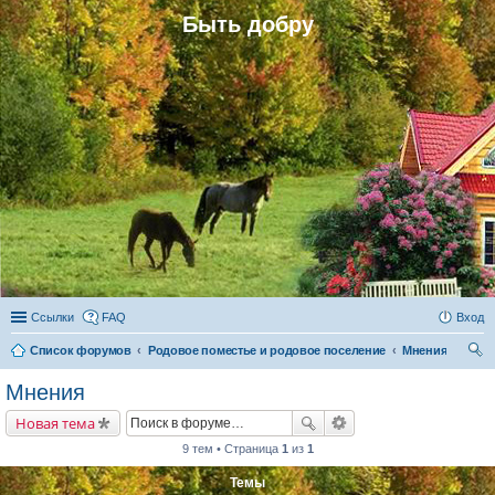
Быть добру
Ссылки
FAQ
Вход
Список форумов
Родовое поместье и родовое поселение
Мнения
ои
Мнения
ск
Новая тема
9 тем • Страница
1
из
1
Темы