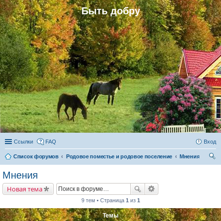
Быть добру
Ссылки
FAQ
Вход
Список форумов
Родовое поместье и родовое поселение
Мнения
ои
Мнения
ск
Новая тема
9 тем • Страница
1
из
1
Темы