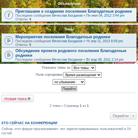
Объявления
Приглашаем к созданию поселения Благодатные родники
Последнее сообщение
Вячеслав Богданов
«
Пн июн 04, 2012 3:44 pm
Ответы:
4
Темы
Мероприятия поселения Благодатные родники
Последнее сообщение
Вячеслав Богданов
«
Чт апр 11, 2013 8:59 pm
Ответы:
5
Обсуждение проекта родового поселения Благодатные
родники
Последнее сообщение
Вячеслав Богданов
«
Вт мар 08, 2011 2:14 pm
Показать темы за:
Поле сортировки
Новая тема
2 темы • Страница
1
из
1
Перейти
КТО СЕЙЧАС НА КОНФЕРЕНЦИИ
Сейчас этот форум просматривают: нет зарегистрированных пользователей и 19
гостей