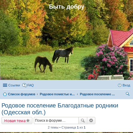
Быть добру
Ссылки
FAQ
Вход
Список форумов
Родовое поместье и родовое поселение
Родовое поселение Благодатные родники (Одесская обл.)
ои
Родовое поселение Благодатные родники
ск
(Одесская обл.)
Новая тема
2 темы • Страница
1
из
1