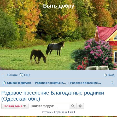
Быть добру
Ссылки
FAQ
Вход
Список форумов
Родовое поместье и родовое поселение
Родовое поселение Благодатные родники (Одесская обл.)
ои
Родовое поселение Благодатные родники
ск
(Одесская обл.)
Новая тема
2 темы • Страница
1
из
1