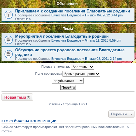
Объявления
Приглашаем к созданию поселения Благодатные родники
Последнее сообщение
Вячеслав Богданов
«
Пн июн 04, 2012 3:44 pm
Ответы:
4
Темы
Мероприятия поселения Благодатные родники
Последнее сообщение
Вячеслав Богданов
«
Чт апр 11, 2013 8:59 pm
Ответы:
5
Обсуждение проекта родового поселения Благодатные
родники
Последнее сообщение
Вячеслав Богданов
«
Вт мар 08, 2011 2:14 pm
Показать темы за:
Поле сортировки
Новая тема
2 темы • Страница
1
из
1
Перейти
КТО СЕЙЧАС НА КОНФЕРЕНЦИИ
Сейчас этот форум просматривают: нет зарегистрированных пользователей и 15
гостей