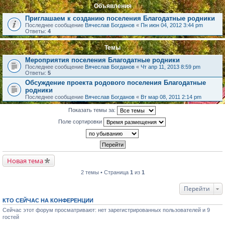
Объявления
Приглашаем к созданию поселения Благодатные родники
Последнее сообщение
Вячеслав Богданов
«
Пн июн 04, 2012 3:44 pm
Ответы:
4
Темы
Мероприятия поселения Благодатные родники
Последнее сообщение
Вячеслав Богданов
«
Чт апр 11, 2013 8:59 pm
Ответы:
5
Обсуждение проекта родового поселения Благодатные
родники
Последнее сообщение
Вячеслав Богданов
«
Вт мар 08, 2011 2:14 pm
Показать темы за:
Поле сортировки
Новая тема
2 темы • Страница
1
из
1
Перейти
КТО СЕЙЧАС НА КОНФЕРЕНЦИИ
Сейчас этот форум просматривают: нет зарегистрированных пользователей и 9
гостей