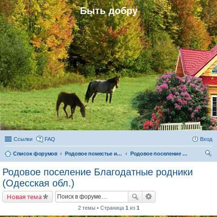
Быть добру
Ссылки
FAQ
Вход
Список форумов
Родовое поместье и родовое поселение
Родовое поселение Благодатные родники (Одесская обл.)
ои
Родовое поселение Благодатные родники
ск
(Одесская обл.)
Новая тема
2 темы • Страница
1
из
1