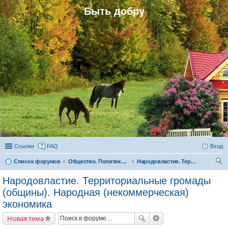
Быть добру
Ссылки
FAQ
Вход
Список форумов
Общество. Политика. Экономика. Народовластие. Территориальные громады (общины)
Народовластие. Территориальные громады (общины). Народная (некоммерческая) экономика
ои
Народовластие. Территориальные громады
ск
(общины). Народная (некоммерческая)
экономика
Новая тема