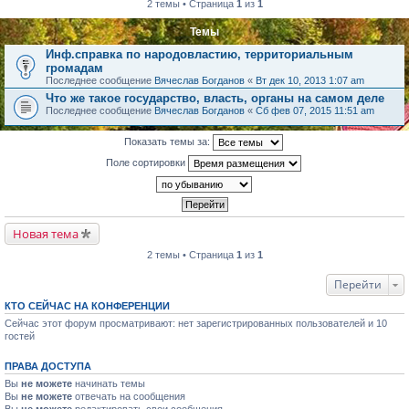
2 темы • Страница
1
из
1
Темы
Инф.справка по народовластию, территориальным
громадам
Последнее сообщение
Вячеслав Богданов
«
Вт дек 10, 2013 1:07 am
Что же такое государство, власть, органы на самом деле
Последнее сообщение
Вячеслав Богданов
«
Сб фев 07, 2015 11:51 am
Показать темы за:
Поле сортировки
Новая тема
2 темы • Страница
1
из
1
Перейти
КТО СЕЙЧАС НА КОНФЕРЕНЦИИ
Сейчас этот форум просматривают: нет зарегистрированных пользователей и 10
гостей
ПРАВА ДОСТУПА
Вы
не можете
начинать темы
Вы
не можете
отвечать на сообщения