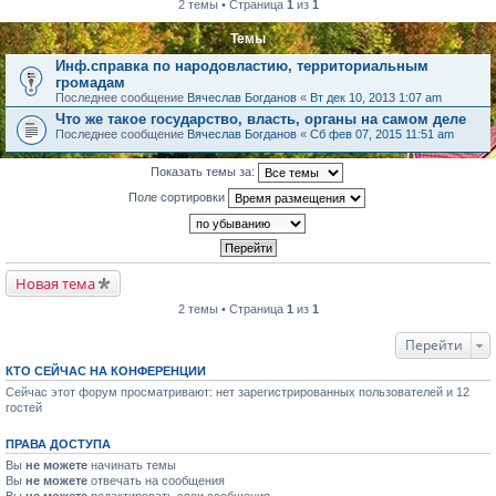
2 темы • Страница
1
из
1
Темы
Инф.справка по народовластию, территориальным
громадам
Последнее сообщение
Вячеслав Богданов
«
Вт дек 10, 2013 1:07 am
Что же такое государство, власть, органы на самом деле
Последнее сообщение
Вячеслав Богданов
«
Сб фев 07, 2015 11:51 am
Показать темы за:
Поле сортировки
Новая тема
2 темы • Страница
1
из
1
Перейти
КТО СЕЙЧАС НА КОНФЕРЕНЦИИ
Сейчас этот форум просматривают: нет зарегистрированных пользователей и 12
гостей
ПРАВА ДОСТУПА
Вы
не можете
начинать темы
Вы
не можете
отвечать на сообщения