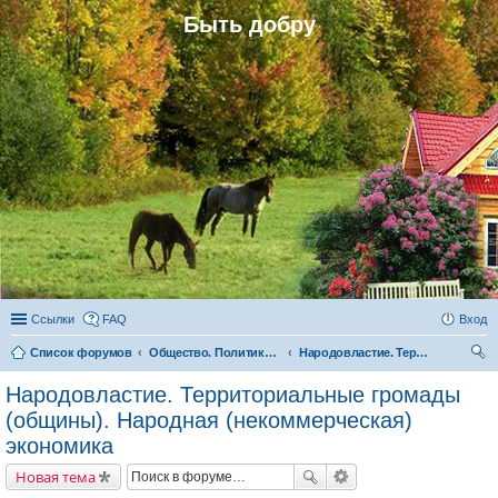
Быть добру
Ссылки
FAQ
Вход
Список форумов
Общество. Политика. Экономика. Народовластие. Территориальные громады (общины)
Народовластие. Территориальные громады (общины). Народная (некоммерческая) экономика
ои
Народовластие. Территориальные громады
ск
(общины). Народная (некоммерческая)
экономика
Новая тема