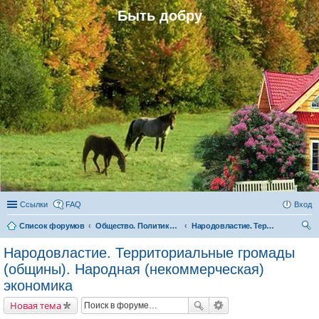
Быть добру
Ссылки
FAQ
Вход
Список форумов
Общество. Политика. Экономика. Народовластие. Территориальные громады (общины)
Народовластие. Территориальные громады (общины). Народная (некоммерческая) экономика
ои
Народовластие. Территориальные громады
ск
(общины). Народная (некоммерческая)
экономика
Новая тема