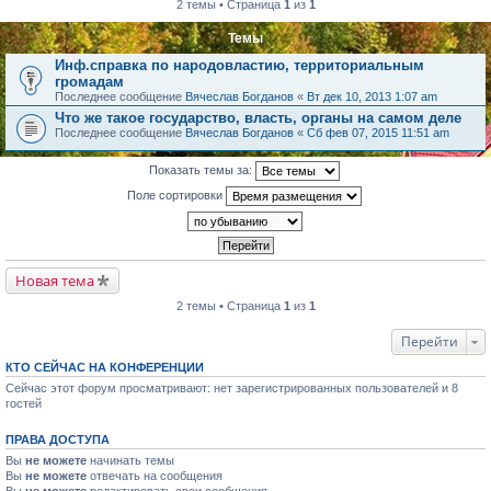
2 темы • Страница
1
из
1
Темы
Инф.справка по народовластию, территориальным
громадам
Последнее сообщение
Вячеслав Богданов
«
Вт дек 10, 2013 1:07 am
Что же такое государство, власть, органы на самом деле
Последнее сообщение
Вячеслав Богданов
«
Сб фев 07, 2015 11:51 am
Показать темы за:
Поле сортировки
Новая тема
2 темы • Страница
1
из
1
Перейти
КТО СЕЙЧАС НА КОНФЕРЕНЦИИ
Сейчас этот форум просматривают: нет зарегистрированных пользователей и 8
гостей
ПРАВА ДОСТУПА
Вы
не можете
начинать темы
Вы
не можете
отвечать на сообщения